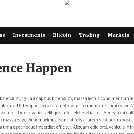
ss
Investments
Bitcoin
Trading
Markets
gence Happen
 bibendum, ligula a dapibus bibendum, massa lectus condimentum au
estibulum. Ut tempor libero sit amet metus fermentum ullamcorper. 
sectetur. Donec varius velit quis tellus eleifend iaculis. Aenean mi null
 massa et pulvinar maximus. Nunc ut felis a lorem vestibulum posuer
rta urna eget neque imperdiet efficitur. Aliquam odio orci, vehicula in 