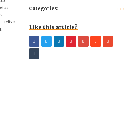
ssa
metus
Categories:
Tech
us
 felis a
Like this article?
r.