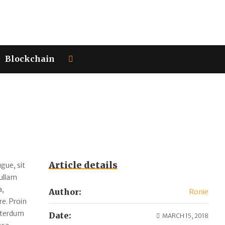
Blockchain
Article details
gue, sit
Nullam
a,
Author:
Ronie
e. Proin
interdum
Date:
MARCH 15, 2018