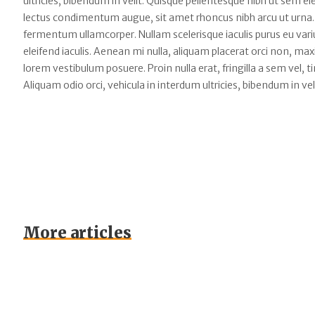
ultricies, bibendum in velit. Quisque pellentesque nibh ut sem
lectus condimentum augue, sit amet rhoncus nibh arcu ut urna.
fermentum ullamcorper. Nullam scelerisque iaculis purus eu varius
eleifend iaculis. Aenean mi nulla, aliquam placerat orci non, m
lorem vestibulum posuere. Proin nulla erat, fringilla a sem vel, 
Aliquam odio orci, vehicula in interdum ultricies, bibendum in vel
More articles