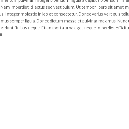
 elementum pulvinar. Integer bibendum, ligula a dapibus bibendum, ma
 Nam imperdiet id lectus sed vestibulum. Ut tempor libero sit amet 
. Integer molestie in leo et consectetur. Donec varius velit quis tell
aximus semper ligula. Donec dictum massa et pulvinar maximus. Nunc ut
tincidunt finibus neque. Etiam porta urna eget neque imperdiet efficitu
it.