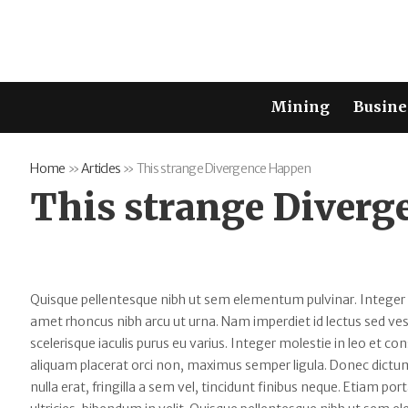
Mining
Busine
Home
»
Articles
»
This strange Divergence Happen
This strange Diver
Quisque pellentesque nibh ut sem elementum pulvinar. Integer
amet rhoncus nibh arcu ut urna. Nam imperdiet id lectus sed v
scelerisque iaculis purus eu varius. Integer molestie in leo et con
aliquam placerat orci non, maximus semper ligula. Donec dictum
nulla erat, fringilla a sem vel, tincidunt finibus neque. Etiam po